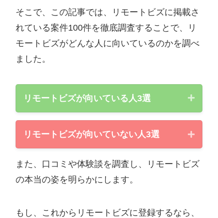
そこで、この記事では、リモートビズに掲載さ
れている案件100件を徹底調査することで、リ
モートビズがどんな人に向いているのかを調べ
ました。
リモートビズが向いている人3選
リモートビズが向いていない人3選
自分に合った案件をじっくり選びたい
リモートワーカーとしてがっつり稼ぎ
また、口コミや体験談を調査し、リモートビズ
とにかく早く案件を見つけたい
たい
の本当の姿を明らかにします。
実績のあるエージェントを使いたい
エンジニアとして2，3年以上の実務
経験がある
もし、これからリモートビズに登録するなら、