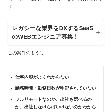
仕
<仕事の内容>
す。
事
求人ポータルサイト、不動産ポータルサイト、
内
クチコミサイト、ビジネスマッチングサイトな
容
どのBtoC、CtoCの案件を多く手がけています。
依頼させていただくのはこれらのシステムにな
レガシーな業界をDXするSaaS
ります。
のWEBエンジニア募集！
特にクライアントから指定がなければ、PHPの
Laravel/CentOS(もしくはAmazon
Linux)/MySQLで開発を行うことが多いです。
時給 2,800 ～ 3,300円
この案件のように、
・ソースコードの管理はGithubを使用します。
職
サーバーサイドエンジニア
・社内のMTGはZoomを使用します。
種
仕事内容がよくわからない
<仕事の流れ>
雇
業務委託
勤務開始時に開始の連絡。終了時に作業日報の
用
勤務時間・勤務日数が明記されていない
送付。
形
態
フルリモートなのか、出社も選べるの
通常はバックログ、チャットワークでタスク管
理を行っています。タスクはバックログ、細か
か、出社しなけらばいけないのかわから
仕
自社サービスの開発、保守運用をお任せいたし
い仕様や相談はチャットワークでやりとりして