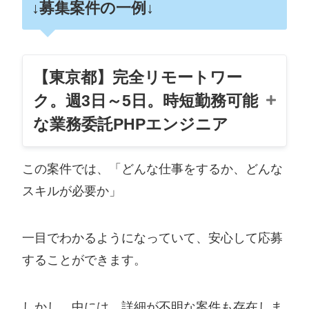
↓募集案件の一例↓
【東京都】完全リモートワー
ク。週3日～5日。時短勤務可能
な業務委託PHPエンジニア
時給3,00
0
～5,000円
この案件では、「どんな仕事をするか、どんな
スキルが必要か」
職
PHPエンジニア
種
一目でわかるようになっていて、安心して応募
雇
業務委託
することができます。
用
形
態
しかし、中には、詳細が不明な案件も存在しま