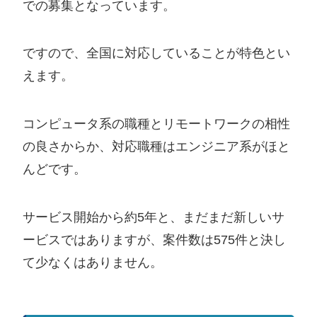
での募集となっています。
システムエンジニア
ですので、全国に対応していることが特色とい
ディレクター
えます。
Webアプリケーションエンジニア
バックエンドエンジニア
コンピュータ系の職種とリモートワークの相性
の良さからか、対応職種はエンジニア系がほと
スマホアプリエンジニア
んどです。
プロダクトマネージャ
TypeScriptエンジニア
サービス開始から約5年と、まだまだ新しいサ
ービスではありますが、案件数は575件と決し
フロントエンドエンジニア
て少なくはありません。
ネットワークエンジニア
AIエンジニア