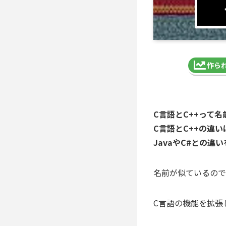
作ら
C言語とC++って
C言語とC++の違い
JavaやC#との違
名前が似ているので
C言語の機能を拡張