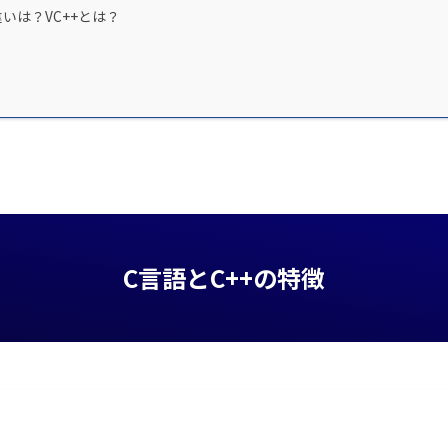
違いは？VC++とは？
C言語とC++の特徴