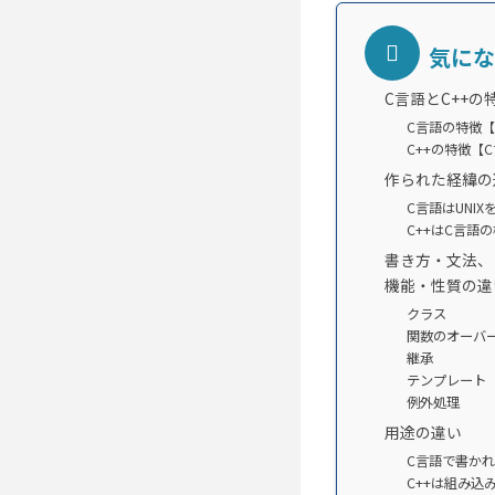
気にな
C言語とC++の
C言語の特徴
C++の特徴【
作られた経緯の
C言語はUNI
C++はC言語
書き方・文法、
機能・性質の違
クラス
関数のオーバ
継承
テンプレート
例外処理
用途の違い
C言語で書か
C++は組み