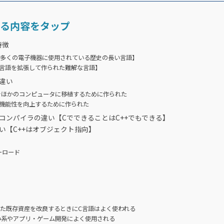
る内容をタップ
特徴
【多くの電子機器に使用されている歴史の長い言語】
C言語を拡張して作られた難解な言語】
違い
Xをほかのコンピュータに移植するために作られた
の機能性を向上するために作られた
コンパイラの違い【CでできることはC++でもできる】
い【C++はオブジェクト指向】
ーロード
れた既存資産を改良するときにC言語はよく使われる
込み系やアプリ・ゲーム開発によく使用される