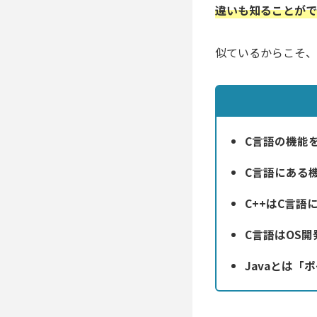
違いも知ることがで
似ているからこそ、
C言語の機能
C言語にある
C++はC言
C言語はOS
Javaとは