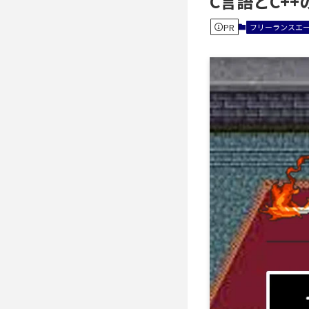
C言語とC+
PR
フリーランスエ