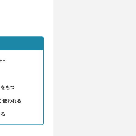
++
能をもつ
く使われる
ある