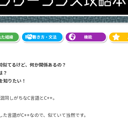
れた経緯
書き方・文法
機能
名前似てるけど、何か関係あるの？
は？
いを知りたい！
混同しがちなC言語とC++。
した言語がC++なので、似ていて当然です。