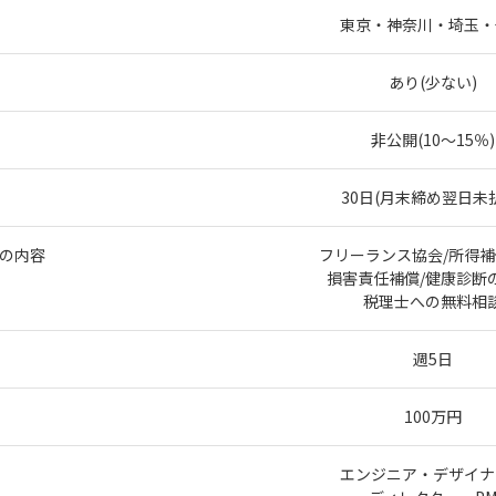
東京・神奈川・埼玉・
あり(少ない)
非公開(10～15％)
30日(月末締め翌日未
の内容
フリーランス協会/所得補
損害責任補償/健康診断
税理士への無料相
週5日
100万円
エンジニア・デザイナ