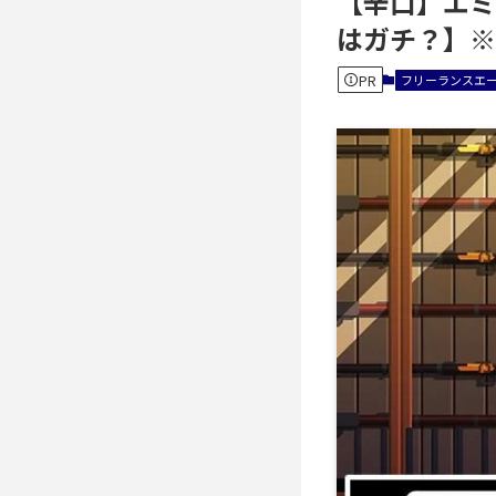
【辛口】エミ
はガチ？】※
PR
フリーランスエ