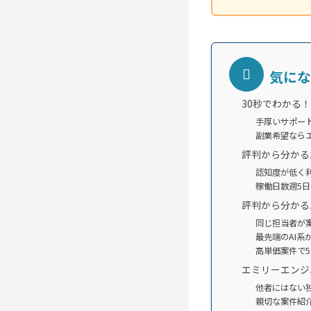
気にな
30秒でわかる
手厚いサポー
副業希望なら
評判から分かる
認知度が低く
稼働日数週5
評判から分かる
同じ担当者が
最先端のAI系
高単価案件で5
エミリーエンジ
他者にはない
親切な案件紹