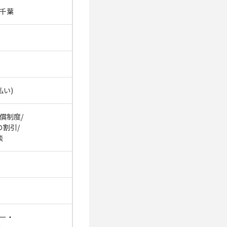
千葉
払い)
償制度/
の割引/
談
ー・