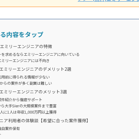
る内容をタップ
！エミリーエンジニアの特徴
トを求めるならエミリーエンジニアに向いている
エミリーエンジニアには不向き
エミリーエンジニアのデメリット2選
利用前に得られる情報が少ない
日からの案件が多く副業は難しい
エミリーエンジニアのメリット3選
案件紹介から徹底サポート
から大手SIerの大規模案件まで豊富
人に1人は年収1,000万円以上獲得
ニア利用者の体験談【希望に合った案件獲得】
独自案件保有
介