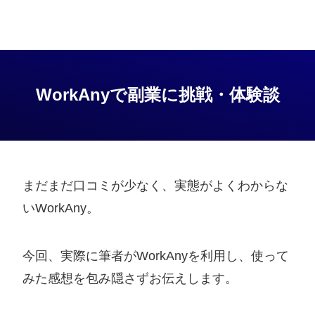
利用サイト
290万サイト以上
数
アフィリエイト初心者に易しい
A8.net
Webサイト
手数料
66円～770円（登録口座や金額によっ
＊
ボクシル
より抜粋
きた。高単
気に入って
て変動）
＊
ボクシル
WorkAnyで副業に挑戦・体験談
備考
10年連続ASP満足度第1位
まだまだ口コミが少なく、実態がよくわからな
いWorkAny。
今回、実際に筆者がWorkAnyを利用し、使って
みた感想を包み隠さずお伝えします。