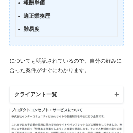
報酬単価
適正業務歴
難易度
についても明記されているので、自分の好みに
合った案件がすぐにわかります。
クライアント一覧
クライ
ジャンル
難
業務内容
アント
易
名
度