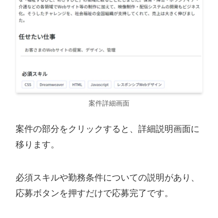
（株）
ライティング
初
ゲームのレビュ
MON
級
ー記事執筆
（株）イ
デザイン
初
WEBデザイン
ンターコ
級
ミュニテ
ィー
WEBMA
マーケティン
中
マーケティング
案件詳細画面
RKS
グ
級
スクールの講師
案件の部分をクリックすると、詳細説明画面に
（株）
エンジニアリ
中
システム開発
移ります。
ONE
ング
級
WEDGE
必須スキルや勤務条件についての説明があり、
（株）ユ
営業エンジニ
初
サイトに掲載す
ニメディ
アリング編
級
る企業の紹介シ
応募ボタンを押すだけで応募完了です。
ア
集・ライティ
・
ステム開発書類
ング
中
作成