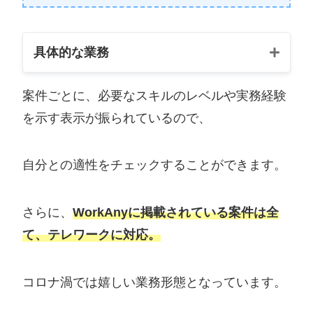
具体的な業務
案件ごとに、必要なスキルのレベルや実務経験
マーケティングスクールでのオンライン
を示す表示が振られているので、
講師
サイトに掲載する企業の紹介
自分との適性をチェックすることができます。
アプリのレビュー記事執筆
さらに、
WorkAnyに掲載されている案件は全
WEBデザイン記事の執筆データ入力など
て、テレワークに対応。
の事務・お客様対応
WEB・システム開発
コロナ渦では嬉しい業務形態となっています。